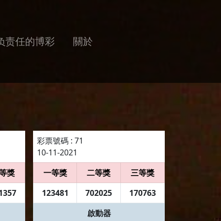
负责任的博彩
關於
彩票號碼 : 71
10-11-2021
等獎
一等獎
二等獎
三等獎
1357
123481
702025
170763
啟動器