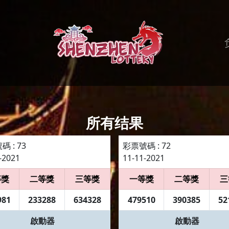
所有结果
 : 73
彩票號碼 : 72
-2021
11-11-2021
等獎
二等獎
三等獎
一等獎
二等獎
三
981
233288
634328
479510
390385
52
啟動器
啟動器