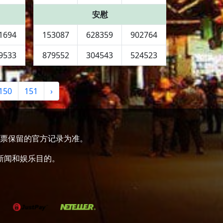
安慰
1694
153087
628359
902764
9533
879552
304543
524523
150
151
›
票保留的官方记录为准。
新闻和娱乐目的。