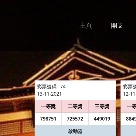
主頁
開支
彩票號碼 : 74
彩票號碼
13-11-2021
12-11
一等獎
二等獎
三等獎
一
798751
725572
449019
884
啟動器