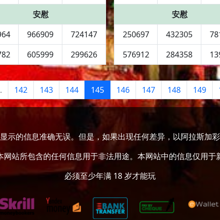
安慰
安慰
964
966909
724147
250697
432305
78
782
605999
299626
576912
284358
13
.
142
143
144
145
146
147
148
149
显示的信息准确无误。但是，如果出现任何差异，以阿拉斯加彩
本网站所包含的任何信息用于非法用途。本网站中的信息仅用于
必须至少年满 18 岁才能玩