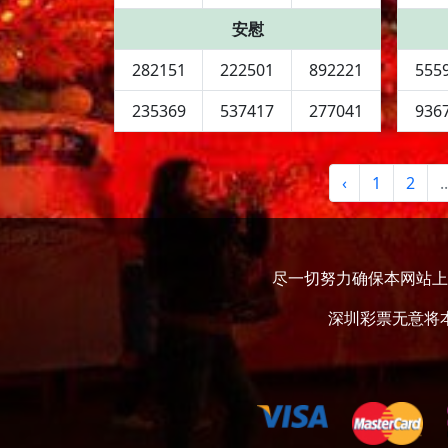
安慰
282151
222501
892221
555
235369
537417
277041
936
‹
1
2
..
尽一切努力确保本网站上
深圳彩票无意将