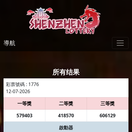
導航
所有结果
彩票號碼 : 1776
12-07-2026
一等獎
二等獎
三等獎
579403
418570
606129
啟動器