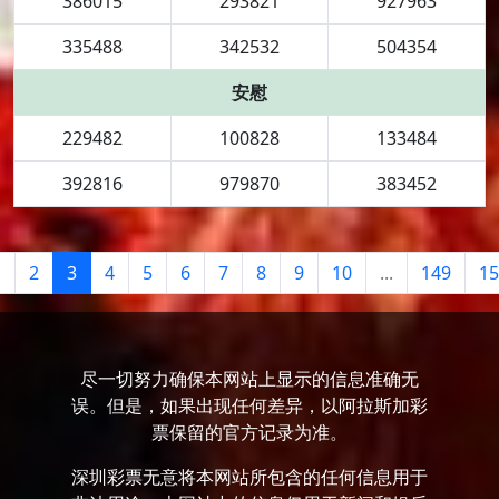
386015
293821
927963
335488
342532
504354
安慰
229482
100828
133484
392816
979870
383452
1
2
3
4
5
6
7
8
9
10
...
149
15
尽一切努力确保本网站上显示的信息准确无
误。但是，如果出现任何差异，以阿拉斯加彩
票保留的官方记录为准。
深圳彩票无意将本网站所包含的任何信息用于