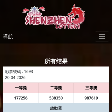
導航
所有结果
彩票號碼 : 1693
20-04-2026
一等獎
二等獎
三等獎
177256
538350
987619
啟動器