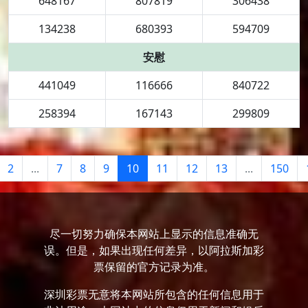
648167
807819
306438
134238
680393
594709
安慰
441049
116666
840722
258394
167143
299809
2
...
7
8
9
10
11
12
13
...
150
尽一切努力确保本网站上显示的信息准确无
误。但是，如果出现任何差异，以阿拉斯加彩
票保留的官方记录为准。
深圳彩票无意将本网站所包含的任何信息用于